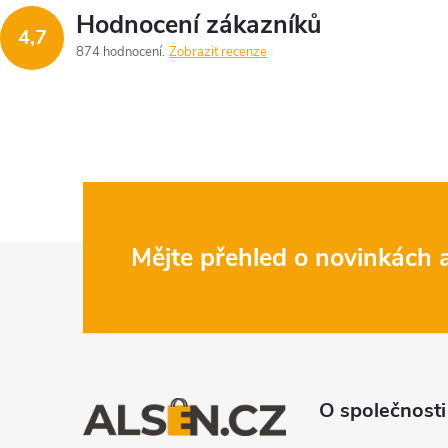
Hodnocení zákazníků
4,7
874 hodnocení
Zobrazit recenze
Z
Mějte přehled o novinkách
á
p
a
O společnosti