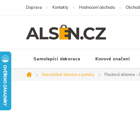
Přejít
Doprava
Kontakty
Hodnocení obchodu
Obchod
na
obsah
Samolepící dekorace
Kovové značení
Nerozbitné sklenice a poháry
Plastová sklenice -
Domů