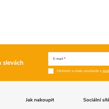
E-mail
a slevách
Vložením e-mailu souhlasíte s
pod
Jak nakoupit
Sociální sít